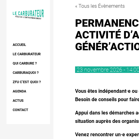
« Tous les Évènements
PERMANENCE
ACTIVITÉ D
GÉNÉR’ACTI
ACCUEIL
LE CARBURATEUR
DIAGNOSTIC
QUI CARBURE ?
23 novembre 2026 - 14:00
CONSEIL ET APPUI
LES RÉSIDENTS
CARBURAQUOI ?
RÉSIDENCE
LES EXPERTS
LE PROJET
ZFU C’EST QUOI ?
Vous êtes indépendant·e ou 
RÉSEAU
LE QUARTIER
AGENDA
Besoin de conseils pour fair
L’ESPACE
NOTRE RÉSEAU
ACTUS
FORMATIONS
CONTACT
Appui dans les démarches ad
situation auprès des organi
Venez rencontrer un·e expert·