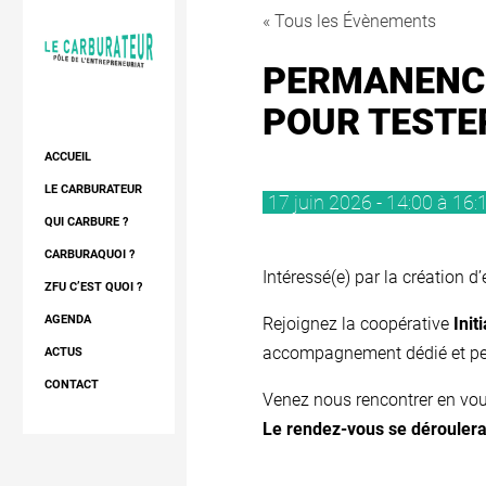
« Tous les Évènements
PERMANENCE 
POUR TESTE
ACCUEIL
LE CARBURATEUR
17 juin 2026 - 14:00 à 16
DIAGNOSTIC
QUI CARBURE ?
CONSEIL ET APPUI
LES RÉSIDENTS
CARBURAQUOI ?
Intéressé(e) par la création 
RÉSIDENCE
LES EXPERTS
LE PROJET
ZFU C’EST QUOI ?
RÉSEAU
LE QUARTIER
AGENDA
Rejoignez la coopérative
Init
accompagnement dédié et pe
L’ESPACE
NOTRE RÉSEAU
ACTUS
FORMATIONS
CONTACT
Venez nous rencontrer en vous
Le rendez-vous se déroulera