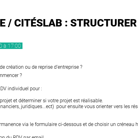
/ CITÉSLAB : STRUCTURER
0 à 17:00
e création ou de reprise d’entreprise ?
ommencer ?
DV individuel pour :
projet et déterminer si votre projet est réalisable.
(financiers, juridiques...ect) pour ensuite vous orienter vers le
ermanence via le formulaire ci-dessous et de choisir un créneau h
on du RDV par email.