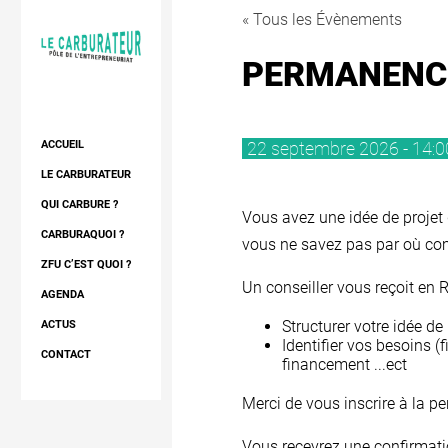
« Tous les Évènements
PERMANENCE 
22 septembre 2026 - 14:0
ACCUEIL
LE CARBURATEUR
DIAGNOSTIC
QUI CARBURE ?
Vous avez une idée de projet d
CONSEIL ET APPUI
LES RÉSIDENTS
CARBURAQUOI ?
vous ne savez pas par où c
RÉSIDENCE
LES EXPERTS
LE PROJET
ZFU C’EST QUOI ?
Un conseiller vous reçoit en R
RÉSEAU
LE QUARTIER
AGENDA
Structurer votre idée de 
L’ESPACE
NOTRE RÉSEAU
ACTUS
Identifier vos besoins 
FORMATIONS
CONTACT
financement ...ect
Merci de vous inscrire à la p
Vous recevrez une confirmati