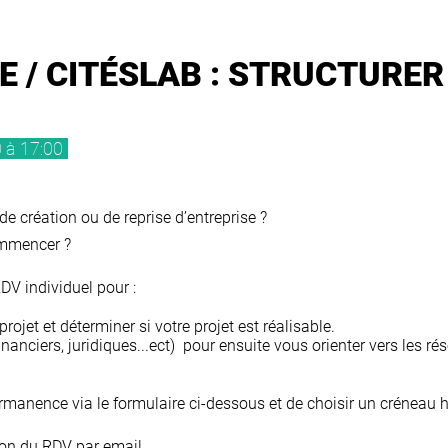
/ CITÉSLAB : STRUCTURER
 à 17:00
e création ou de reprise d’entreprise ?
ommencer ?
DV individuel pour :
projet et déterminer si votre projet est réalisable.
(financiers, juridiques...ect) pour ensuite vous orienter vers le
ermanence via le formulaire ci-dessous et de choisir un créneau h
on du RDV par email.