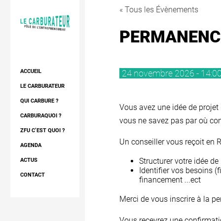
« Tous les Évènements
PERMANENCE 
24 novembre 2026 - 14:00
ACCUEIL
LE CARBURATEUR
DIAGNOSTIC
QUI CARBURE ?
Vous avez une idée de projet d
CONSEIL ET APPUI
LES RÉSIDENTS
CARBURAQUOI ?
vous ne savez pas par où c
RÉSIDENCE
LES EXPERTS
LE PROJET
ZFU C’EST QUOI ?
Un conseiller vous reçoit en R
RÉSEAU
LE QUARTIER
AGENDA
Structurer votre idée de 
L’ESPACE
NOTRE RÉSEAU
ACTUS
Identifier vos besoins 
FORMATIONS
CONTACT
financement ...ect
Merci de vous inscrire à la p
Vous recevrez une confirmati