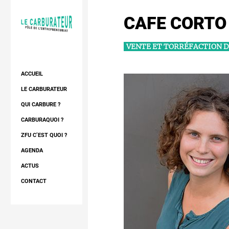
CAFE CORTO
VENTE ET TORRÉFACTION D
ACCUEIL
LE CARBURATEUR
DIAGNOSTIC
QUI CARBURE ?
CONSEIL ET APPUI
LES RÉSIDENTS
CARBURAQUOI ?
RÉSIDENCE
LES EXPERTS
LE PROJET
ZFU C’EST QUOI ?
RÉSEAU
LE QUARTIER
AGENDA
L’ESPACE
NOTRE RÉSEAU
ACTUS
FORMATIONS
CONTACT